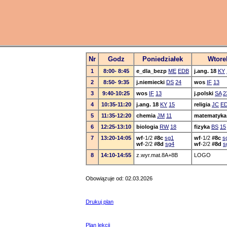
Nr
Godz
Poniedziałek
Wtore
1
8:00- 8:45
e_dla_bezp
ME
EDB
j.ang. 18
KY
2
8:50- 9:35
j.niemiecki
DS
24
wos
IF
13
3
9:40-10:25
wos
IF
13
j.polski
SA
2
4
10:35-11:20
j.ang. 18
KY
15
religia
JC
E
5
11:35-12:20
chemia
JM
11
matematyka
6
12:25-13:10
biologia
RW
18
fizyka
BS
15
7
13:20-14:05
wf
-1/2
#8c
sg1
wf
-1/2
#8c
s
wf
-2/2
#8d
sg4
wf
-2/2
#8d
s
8
14:10-14:55
z.wyr.mat.8A+8B
LOGO
Obowiązuje od: 02.03.2026
Drukuj plan
Plan lekcji